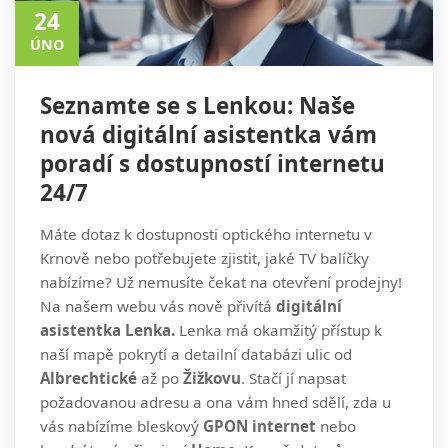
24
ÚNO
Seznamte se s Lenkou: Naše
nová digitální asistentka vám
poradí s dostupností internetu
24/7
Máte dotaz k dostupnosti optického internetu v
Krnově nebo potřebujete zjistit, jaké TV balíčky
nabízíme? Už nemusíte čekat na otevření prodejny!
Na našem webu vás nově přivítá
digitální
asistentka Lenka.
Lenka má okamžitý přístup k
naší mapě pokrytí a detailní databázi ulic od
Albrechtické
až po
Žižkovu
. Stačí jí napsat
požadovanou adresu a ona vám hned sdělí, zda u
vás nabízíme bleskový
GPON internet
nebo