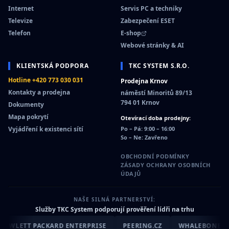
Internet
Servis PC a techniky
Televize
Zabezpečení ESET
Telefon
E-shop
Webové stránky & AI
KLIENTSKÁ PODPORA
TKC SYSTEM S.R.O.
Hotline +420 773 030 031
Prodejna Krnov
Kontakty a prodejna
náměstí Minoritů 89/13
794 01 Krnov
Dokumenty
Mapa pokrytí
Otevírací doba prodejny:
Vyjádření k existenci sítí
Po – Pá: 9:00 – 16:00
So – Ne: Zavřeno
OBCHODNÍ PODMÍNKY
ZÁSADY OCHRANY OSOBNÍCH
ÚDAJŮ
NAŠE SILNÁ PARTNERSTVÍ:
Služby TKC System podporují prověření lídři na trhu
WLETT PACKARD ENTERPRISE
PEERING.CZ
WHALEBONE