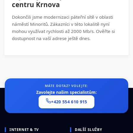
centru Krnova
Dokončili jsme modernizaci páteřní sítě v oblasti
náměstí Minoritů. Zákazníci v této lokalitě nyní
mohou využívat rychlosti až 2000 Mb/s. Ověřte si
dostupnost na vaší adrese ještě dnes.
MÁTE DOTAZ? VOLEJTE:
Zavolejte našim specialistům:
+420 554 610 915
INTERNET & TV
DALŠÍ SLUŽBY