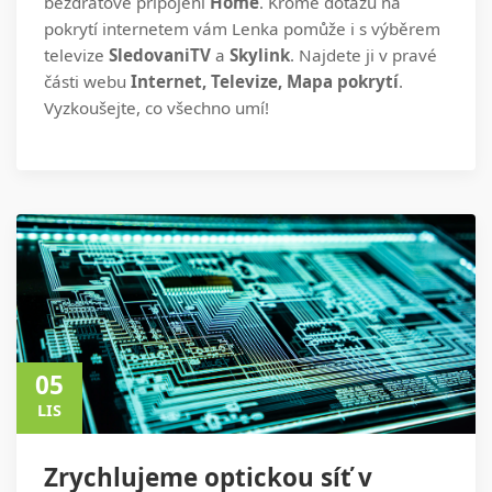
bezdrátové připojení
Home
. Kromě dotazů na
pokrytí internetem vám Lenka pomůže i s výběrem
televize
SledovaniTV
a
Skylink
. Najdete ji v pravé
části webu
Internet, Televize, Mapa pokrytí
.
Vyzkoušejte, co všechno umí!
05
LIS
Zrychlujeme optickou síť v