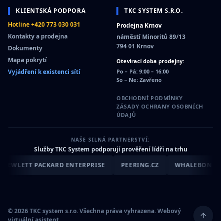
KLIENTSKÁ PODPORA
TKC SYSTEM S.R.O.
Hotline +420 773 030 031
Prodejna Krnov
Kontakty a prodejna
náměstí Minoritů 89/13
794 01 Krnov
Dokumenty
Mapa pokrytí
Otevírací doba prodejny:
Vyjádření k existenci sítí
Po – Pá: 9:00 – 16:00
So – Ne: Zavřeno
OBCHODNÍ PODMÍNKY
ZÁSADY OCHRANY OSOBNÍCH
ÚDAJŮ
NAŠE SILNÁ PARTNERSTVÍ:
Služby TKC System podporují prověření lídři na trhu
EWLETT PACKARD ENTERPRISE
PEERING.CZ
WHALEBONE
© 2026 TKC system s.r.o. Všechna práva vyhrazena. Webový
virtuální asistent.