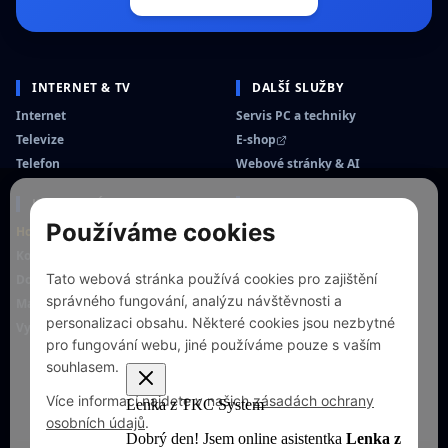
INTERNET & TV
DALŠÍ SLUŽBY
Internet
Servis PC a techniky
Televize
E-shop
Telefon
Webové stránky & AI
KLIENTSKÁ PODPORA
TKC SYSTEM S.R.O.
Používáme cookies
Hotline +420 773 030 031
Prodejna Krnov
Kontakty a prodejna
náměstí Minoritů 89/13
794 01 Krnov
Tato webová stránka používá cookies pro zajištění
Dokumenty
správného fungování, analýzu návštěvnosti a
Mapa pokrytí
Otevírací doba prodejny:
personalizaci obsahu. Některé cookies jsou nezbytné
Vyjádření k existenci sítí
Po – Pá: 9:00 – 16:00
pro fungování webu, jiné používáme pouze s vaším
So – Ne: Zavřeno
souhlasem.
OBCHODNÍ PODMÍNKY
ZÁSADY OCHRANY OSOBNÍCH
Více informací najdete v našich
zásadách ochrany
ÚDAJŮ
osobních údajů
.