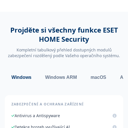
Projděte si všechny funkce ESET
HOME Security
Kompletní tabulkový přehled dostupných modulů
zabezpečení rozdělený podle Vašeho operačního systému.
Windows
Windows ARM
macOS
And
ZABEZPEČENÍ A OCHRANA ZAŘÍZENÍ
Antivirus a Antispyware
Detekce hrozeb využívající AI