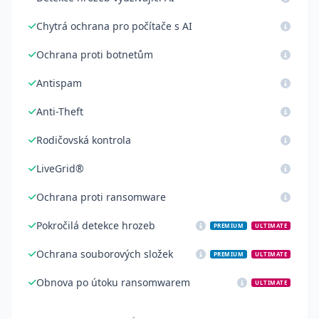
Chytrá ochrana pro počítače s AI
Ochrana proti botnetům
Antispam
Anti-Theft
Rodičovská kontrola
LiveGrid®
Ochrana proti ransomware
Pokročilá detekce hrozeb
PREMIUM
ULTIMATE
Ochrana souborových složek
PREMIUM
ULTIMATE
Obnova po útoku ransomwarem
ULTIMATE