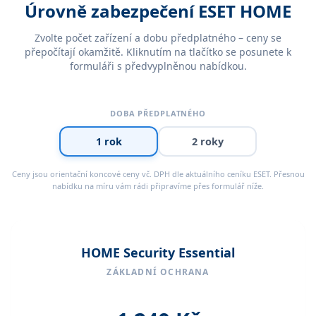
Úrovně zabezpečení ESET HOME
Zvolte počet zařízení a dobu předplatného – ceny se
přepočítají okamžitě. Kliknutím na tlačítko se posunete k
formuláři s předvyplněnou nabídkou.
DOBA PŘEDPLATNÉHO
1 rok
2 roky
Ceny jsou orientační koncové ceny vč. DPH dle aktuálního ceníku ESET. Přesnou
nabídku na míru vám rádi připravíme přes formulář níže.
HOME Security Essential
ZÁKLADNÍ OCHRANA