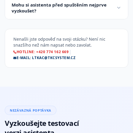
nezávisle, takže i stovky zákazníků najednou dostanou
Mohu si asistenta před spuštěním nejprve
odpověď během sekund.
vyzkoušet?
Samozřejmě! Nabízíme zkušební verzi, abyste si mohli
ověřit, jak asistent funguje na vašem webu. Žádné
závazky, žádné smlouvy.
Nenašli jste odpověď na svoji otázku? Není nic
snazšího než nám napsat nebo zavolat.
|
HOTLINE: +420 774 162 669
E-MAIL: LTKAC@TKCSYSTEM.CZ
NEZÁVAZNÁ POPTÁVKA
Vyzkoušejte testovací
verzi asistenta