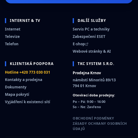
INTERNET & TV
DALŠÍ SLUŽBY
Internet
Servis PC a techniky
Televize
Zabezpečení ESET
Telefon
E-shop
Webové stránky & AI
KLIENTSKÁ PODPORA
TKC SYSTEM S.R.O.
Hotline +420 773 030 031
Prodejna Krnov
Kontakty a prodejna
náměstí Minoritů 89/13
794 01 Krnov
Dokumenty
Mapa pokrytí
Otevírací doba prodejny:
Vyjádření k existenci sítí
Po – Pá: 9:00 – 16:00
So – Ne: Zavřeno
OBCHODNÍ PODMÍNKY
ZÁSADY OCHRANY OSOBNÍCH
ÚDAJŮ