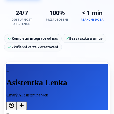
24/7
100%
< 1 min
DOSTUPNOST
PŘIZPŮSOBENÍ
REAKČNÍ DOBA
ASISTENCE
Kompletní integrace od nás
Bez závazků a smluv
Zkušební verze k otestování