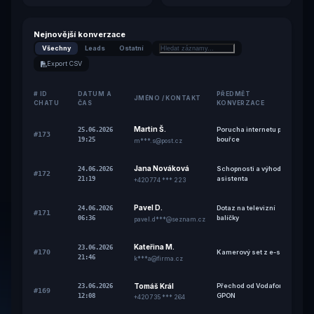
Nejnovější konverzace
Všechny
Leads
Ostatní
Export CSV
# ID
DATUM A
PŘEDMĚT
JMÉNO / KONTAKT
CHATU
ČAS
KONVERZACE
Martin Š.
Porucha internetu po
25.06.2026
#173
bouřce
19:25
m***.s@post.cz
Jana Nováková
Schopnosti a výhody AI
24.06.2026
#172
asistenta
21:19
+420 774 *** 223
Pavel D.
Dotaz na televizní
24.06.2026
#171
balíčky
06:36
pavel.d***@seznam.cz
Kateřina M.
23.06.2026
#170
Kamerový set z e-shopu
21:46
k***a@firma.cz
Tomáš Král
Přechod od Vodafone –
23.06.2026
#169
GPON
12:08
+420 735 *** 264